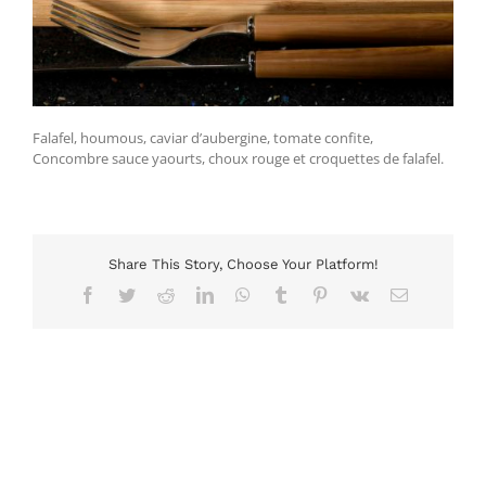
Falafel, houmous, caviar d’aubergine, tomate confite,
Concombre sauce yaourts, choux rouge et croquettes de falafel.
Share This Story, Choose Your Platform!
Facebook
Twitter
Reddit
LinkedIn
WhatsApp
Tumblr
Pinterest
Vk
Email