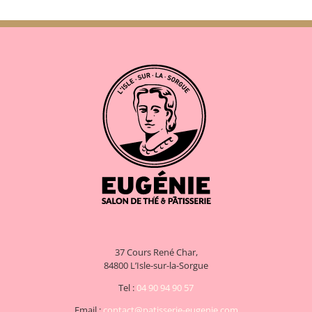
37 Cours René Char,
84800 L’Isle-sur-la-Sorgue
Tel :
04 90 94 90 57
Email :
contact@patisserie-eugenie.com