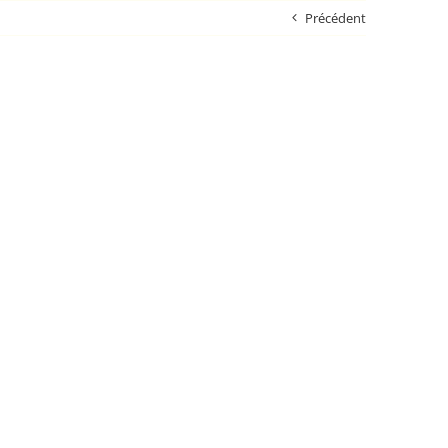
Précédent
ons
Carte salée
L’équipe
Contact