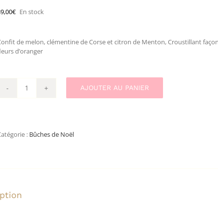
39,00
€
En stock
Confit de melon, clémentine de Corse et citron de Menton, Croustillant fa
leurs d’oranger
AJOUTER AU PANIER
quantité
de
Bûche
-
Calisson
atégorie :
Bûches de Noël
ption