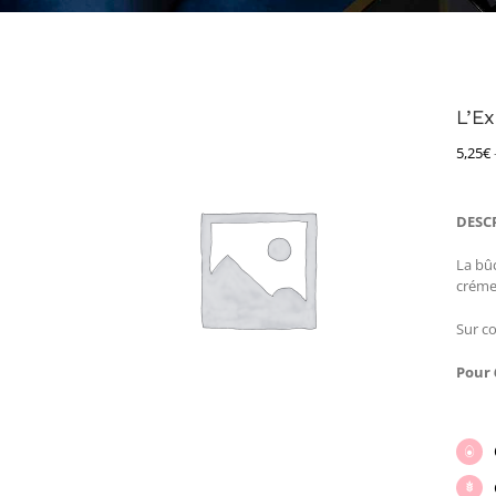
L’E
5,25
€
DESC
La bûc
crémeu
Sur c
Pour 