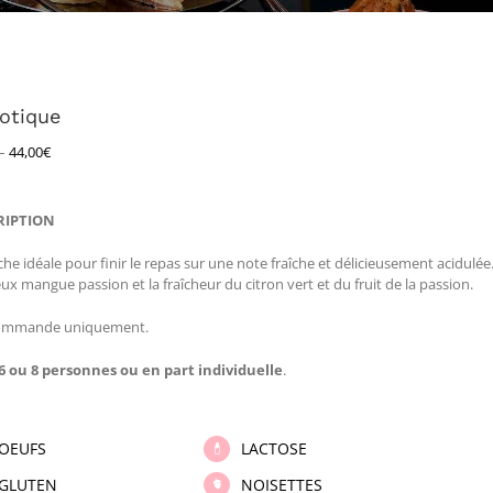
xotique
–
44,00
€
RIPTION
he idéale pour finir le repas sur une note fraîche et délicieusement acidulé
x mangue passion et la fraîcheur du citron vert et du fruit de la passion.
ommande uniquement.
6 ou 8 personnes ou en part individuelle
.
OEUFS
LACTOSE
GLUTEN
NOISETTES