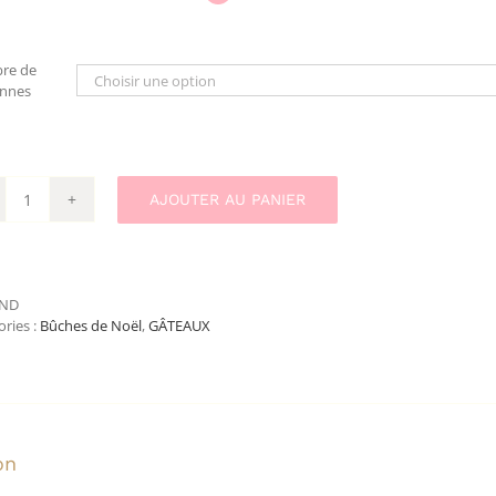
re de
nnes
AJOUTER AU PANIER
quantité
de
L'Exotique
ND
ries :
Bûches de Noël
,
GÂTEAUX
on