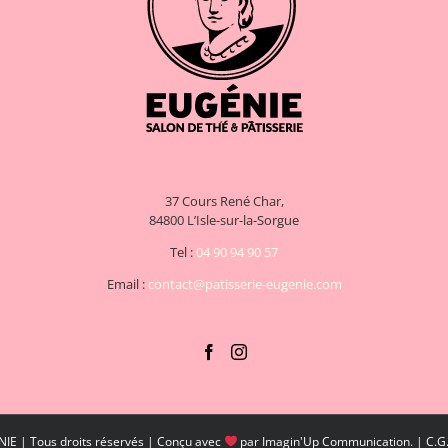
37 Cours René Char,
84800 L’Isle-sur-la-Sorgue
Tel :
04 90 94 90 57
Email :
contact@patisserie-eugenie.com
IE | Tous droits réservés | Conçu avec
par
Imagin'Up Communication
. |
C.G