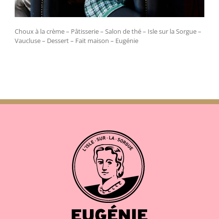
Choux à la crème – Pâtisserie – Salon de thé – Isle sur la Sorgue –
Vaucluse – Dessert – Fait maison – Eugénie