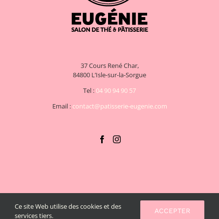
37 Cours René Char,
84800 L’Isle-sur-la-Sorgue
Tel :
04 90 94 90 57
Email :
contact@patisserie-eugenie.com
Ce site Web utilise des cookies et des
Copyright 2020 EUGENIE | Tous droits réservés | Conçu avec
par
ACCEPTER
services tiers.
Imagin'Up Communication
. |
C.G.V
. |
Mentions légales
.