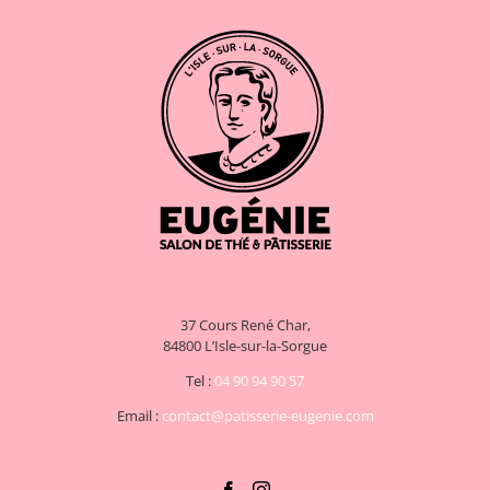
37 Cours René Char,
84800 L’Isle-sur-la-Sorgue
Tel :
04 90 94 90 57
Email :
contact@patisserie-eugenie.com