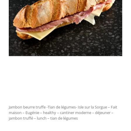
Jambon beurre truffe -Tian de légumes- Isle sur la Sorgue – Fait
maison – Eugénie – healthy – cantiner moderne – déjeuner –
jambon truffé – lunch – tian de légumes