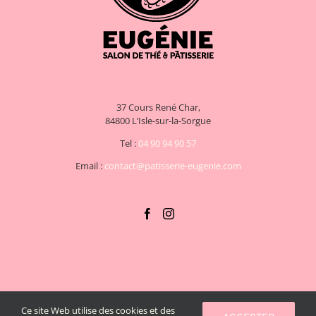
37 Cours René Char,
84800 L’Isle-sur-la-Sorgue
Tel :
04 90 94 90 57
Email :
contact@patisserie-eugenie.com
Ce site Web utilise des cookies et des
Copyright 2020 EUGENIE | Tous droits réservés | Conçu avec
par