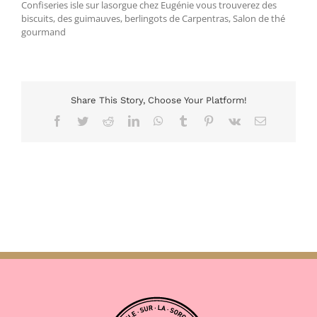
Confiseries isle sur lasorgue chez Eugénie vous trouverez des
biscuits, des guimauves, berlingots de Carpentras, Salon de thé
gourmand
Share This Story, Choose Your Platform!
Facebook
Twitter
Reddit
LinkedIn
WhatsApp
Tumblr
Pinterest
Vk
Email