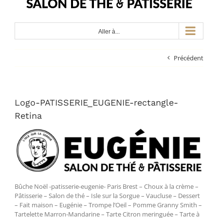
Aller à...
Précédent
Logo-PATISSERIE_EUGENIE-rectangle-
Retina
Bûche Noël -patisserie-eugenie- Paris Brest – Choux à la crème –
Pâtisserie – Salon de thé – Isle sur la Sorgue – Vaucluse – Dessert
– Fait maison – Eugénie – Trompe l’Oeil – Pomme Granny Smith –
Tartelette Marron-Mandarine – Tarte Citron meringuée – Tarte à