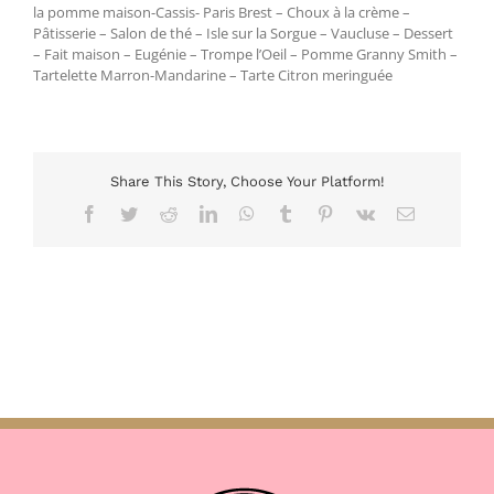
la pomme maison-Cassis- Paris Brest – Choux à la crème –
Pâtisserie – Salon de thé – Isle sur la Sorgue – Vaucluse – Dessert
– Fait maison – Eugénie – Trompe l’Oeil – Pomme Granny Smith –
Tartelette Marron-Mandarine – Tarte Citron meringuée
Share This Story, Choose Your Platform!
Facebook
Twitter
Reddit
LinkedIn
WhatsApp
Tumblr
Pinterest
Vk
Email